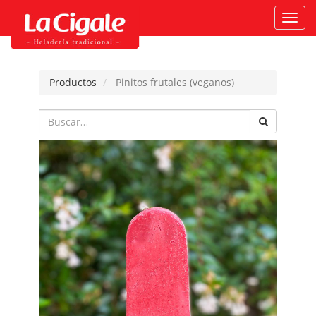
Activ
naveg
Productos
Pinitos frutales (veganos)