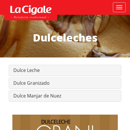
Activ
naveg
Dulceleches
Dulce Leche
Dulce Granizado
Dulce Manjar de Nuez