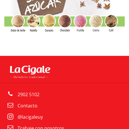
2902 5102
Contacto
@lacigaleuy
Trabaje con nosotros