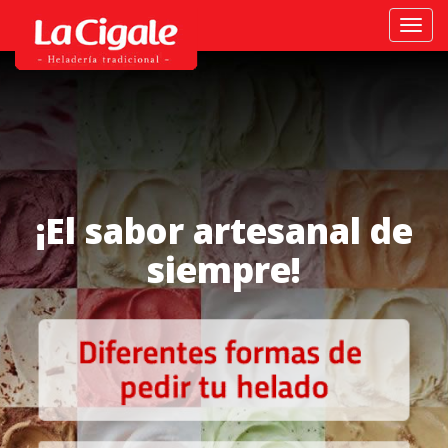
Activ
naveg
¡El sabor artesanal de
siempre!