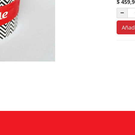
$
459,9
Añadi