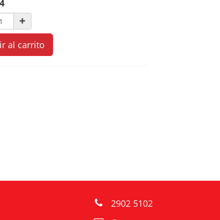
4
r al carrito
2902 5102